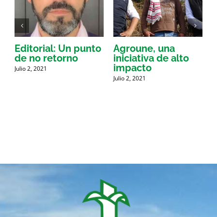
Editorial: Un punto
Agroune, una
P
e
de no retorno
iniciativa de alto
impacto
Julio 2, 2021
J
Julio 2, 2021