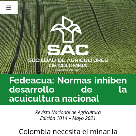
Saltar
al
Toggle
contenido
Navigation
Nosotros
Publicaciones
Sala de Prensa
Eventos
Fedeacua: Normas inhiben
desarrollo de la
acuicultura nacional
Revista Nacional de Agricultura
Edición 1014 – Mayo 2021
Colombia necesita eliminar la