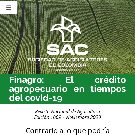
Saltar
al
Toggle
contenido
Navigation
Nosotros
Publicaciones
Sala de Prensa
Eventos
Finagro: El crédito
agropecuario en tiempos
del covid-19
Revista Nacional de Agricultura
Edición 1009 – Noviembre 2020
Contrario a lo que podría