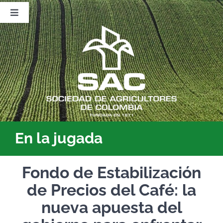
Saltar
al
Toggle
contenido
Navigation
Nosotros
Publicaciones
Sala de Prensa
Eventos
En la jugada
Fondo de Estabilización
de Precios del Café: la
nueva apuesta del