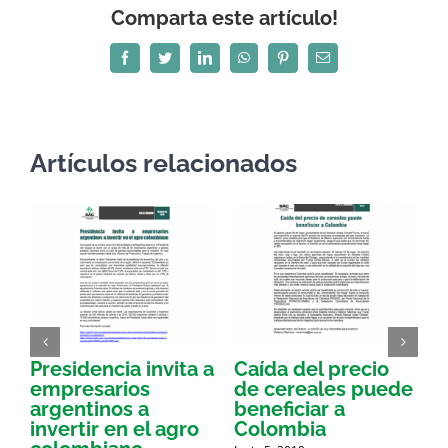
Comparta este artículo!
Facebook
Twitter
LinkedIn
WhatsApp
Pinterest
Correo
electrónico
Artículos relacionados
Presidencia invita a
Caída del precio
E
empresarios
de cereales puede
argentinos a
beneficiar a
a
invertir en el agro
Colombia