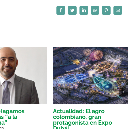
Facebook
Twitter
LinkedIn
WhatsApp
Pinterest
Correo
electró
: Hagamos
Actualidad: El agro
s “a la
colombiano, gran
na”
protagonista en Expo
Dubái
020