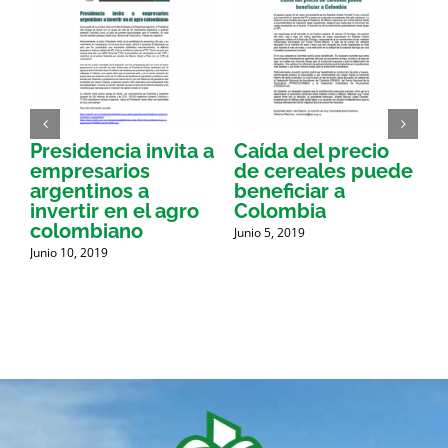
Presidencia invita a
Caída del precio
E
empresarios
de cereales puede
argentinos a
beneficiar a
a
invertir en el agro
Colombia
a
colombiano
Junio 5, 2019
J
d
Junio 10, 2019