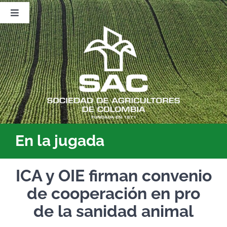
Saltar
al
Toggle
contenido
Navigation
Nosotros
Publicaciones
Sala de Prensa
Eventos
En la jugada
ICA y OIE firman convenio
de cooperación en pro
de la sanidad animal