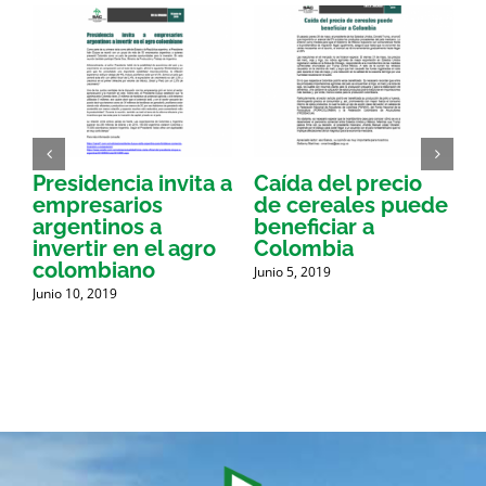
Presidencia invita a
Caída del precio
E
empresarios
de cereales puede
argentinos a
beneficiar a
a
invertir en el agro
Colombia
a
colombiano
Junio 5, 2019
J
d
Junio 10, 2019