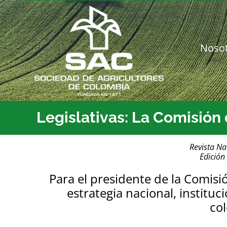
Saltar
al
contenido
Noso
Legislativas: La Comisión
Revista Na
Edición
Para el presidente de la Comis
estrategia nacional, instituc
co