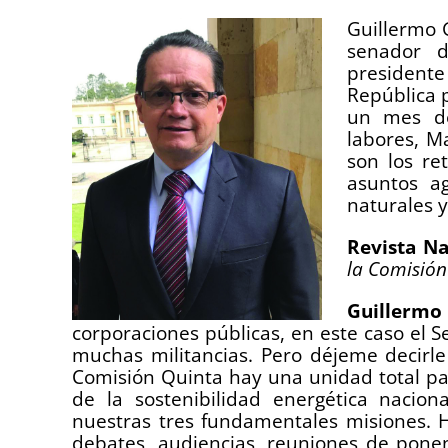
Guillermo 
senador d
president
República p
un mes de
labores, M
son los re
asuntos a
naturales y
Revista Na
la Comisión
Guillerm
corporaciones públicas, en este caso el
muchas militancias. Pero déjeme decirle
Comisión Quinta hay una unidad total par
de la sostenibilidad energética nacio
nuestras tres fundamentales misiones.
debates, audiencias, reuniones de ponent