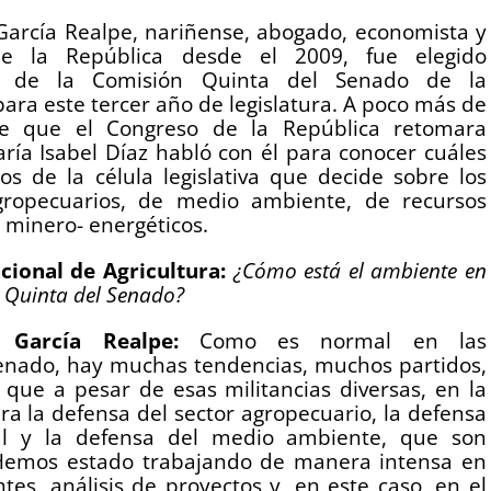
García Realpe, nariñense, abogado, economista y
e la República desde el 2009, fue elegido
e de la Comisión Quinta del Senado de la
ara este tercer año de legislatura. A poco más de
 que el Congreso de la República retomara
aría Isabel Díaz habló con él para conocer cuáles
tos de la célula legislativa que decide sobre los
gropecuarios, de medio ambiente, de recursos
 minero- energéticos.
cional de Agricultura:
¿Cómo está el ambiente en
 Quinta del Senado?
o García Realpe:
Como es normal en las
 Senado, hay muchas tendencias, muchos partidos,
 que a pesar de esas militancias diversas, en la
a la defensa del sector agropecuario, la defensa
nal y la defensa del medio ambiente, que son
 Hemos estado trabajando de manera intensa en
es, análisis de proyectos y, en este caso, en el