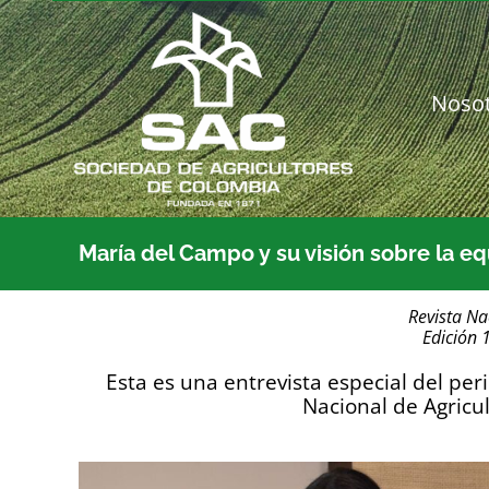
Saltar
al
contenido
Noso
María del Campo y su visión sobre la e
Revista Na
Edición 
Esta es una entrevista especial del per
Nacional de Agricu