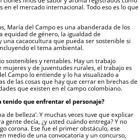
on clones finos de sabor y aroma registrados como
s en el mercado internacional. Todo eso es lo que
ños, María del Campo es una abanderada de los
a equidad de género, la igualdad de
ay una cacaocultura que pueda ser sostenible si
 incluyendo el tema ambiental.
 sostenibles y rentables. Hay un trabajo
 mujeres y de juventudes rurales, el trabajo es
l Campo lo entiende y lo ha visualizado a
as de las cosas que hay que cerrar en brechas de
idades que existen en el campo colombiano.
a tenido que enfrentar el personaje?
a de belleza’. Y muchas veces tuve que explicar
a gente decía, ¿y usted cuándo entrega? Y no
go corona. Ese fue el primer obstáculo, ese
a en medio de una convocatoria y un concurso,