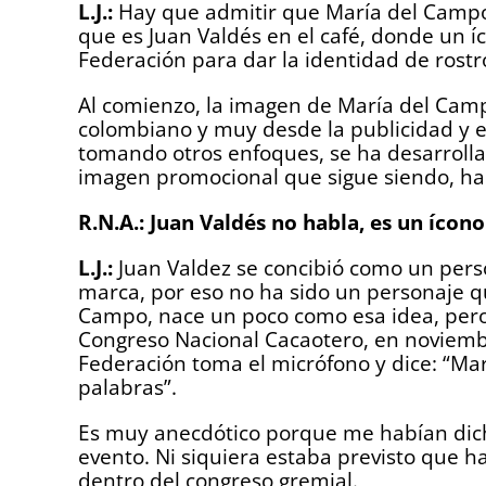
L.J.:
Hay que admitir que María del Campo
que es Juan Valdés en el café, donde un íc
Federación para dar la identidad de rostr
Al comienzo, la imagen de María del Ca
colombiano y muy desde la publicidad y el
tomando otros enfoques, se ha desarrollad
imagen promocional que sigue siendo, ha 
R.N.A.: Juan Valdés no habla, es un ícon
L.J.:
Juan Valdez se concibió como un pers
marca, por eso no ha sido un personaje qu
Campo, nace un poco como esa idea, pero 
Congreso Nacional Cacaotero, en noviembr
Federación toma el micrófono y dice: “M
palabras”.
Es muy anecdótico porque me habían dicho
evento. Ni siquiera estaba previsto que 
dentro del congreso gremial.