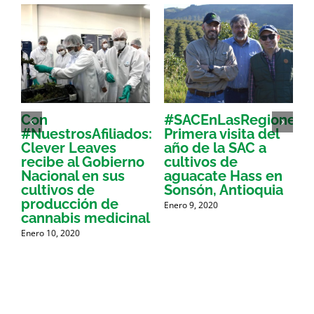
Con
#SACEnLasRegiones:
L
#NuestrosAfiliados:
Primera visita del
d
a
Clever Leaves
año de la SAC a
recibe al Gobierno
cultivos de
d
r
Nacional en sus
aguacate Hass en
cultivos de
Sonsón, Antioquia
producción de
Enero 9, 2020
N
cannabis medicinal
Enero 10, 2020