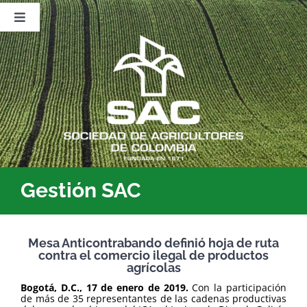
Saltar
al
Toggle
contenido
Navigation
Nosotros
Publicaciones
Sala de Prensa
Eventos
Gestión SAC
Mesa Anticontrabando definió hoja de ruta
contra el comercio ilegal de productos
agrícolas
Bogotá, D.C., 17 de enero de 2019.
Con la participación
de más de 35 representantes de las cadenas productivas