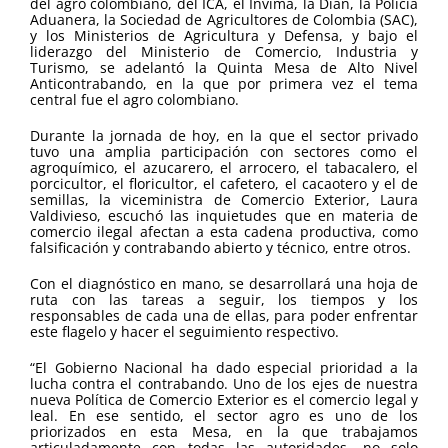
del agro colombiano, del ICA, el Invima, la Dian, la Policía
Aduanera, la Sociedad de Agricultores de Colombia (SAC),
y los Ministerios de Agricultura y Defensa, y bajo el
liderazgo del Ministerio de Comercio, Industria y
Turismo, se adelantó la Quinta Mesa de Alto Nivel
Anticontrabando, en la que por primera vez el tema
central fue el agro colombiano.
Durante la jornada de hoy, en la que el sector privado
tuvo una amplia participación con sectores como el
agroquímico, el azucarero, el arrocero, el tabacalero, el
porcicultor, el floricultor, el cafetero, el cacaotero y el de
semillas, la viceministra de Comercio Exterior, Laura
Valdivieso, escuchó las inquietudes que en materia de
comercio ilegal afectan a esta cadena productiva, como
falsificación y contrabando abierto y técnico, entre otros.
Con el diagnóstico en mano, se desarrollará una hoja de
ruta con las tareas a seguir, los tiempos y los
responsables de cada una de ellas, para poder enfrentar
este flagelo y hacer el seguimiento respectivo.
“El Gobierno Nacional ha dado especial prioridad a la
lucha contra el contrabando. Uno de los ejes de nuestra
nueva Política de Comercio Exterior es el comercio legal y
leal. En ese sentido, el sector agro es uno de los
priorizados en esta Mesa, en la que trabajamos
articuladamente con todas las autoridades, no solo