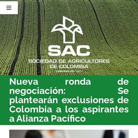
Saltar
al
Toggle
contenido
Navigation
Nosotros
Publicaciones
Sala de Prensa
Eventos
Nueva ronda de
negociación: Se
plantearán exclusiones de
Colombia a los aspirantes
a Alianza Pacífico
Ver
imagen