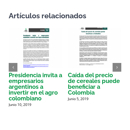
Artículos relacionados
Presidencia invita a
Caída del precio
E
empresarios
de cereales puede
argentinos a
beneficiar a
a
invertir en el agro
Colombia
a
colombiano
Junio 5, 2019
J
d
Junio 10, 2019