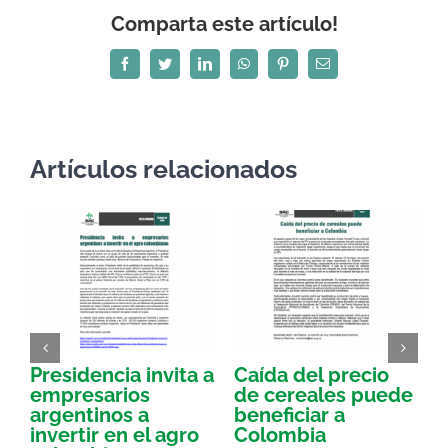
Comparta este artículo!
Facebook
Twitter
LinkedIn
WhatsApp
Pinterest
Correo
electrónico
Artículos relacionados
Presidencia invita a
Caída del precio
E
empresarios
de cereales puede
argentinos a
beneficiar a
a
invertir en el agro
Colombia