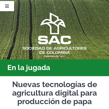
Saltar
al
Toggle
contenido
Navigation
Nosotros
Publicaciones
Sala de Prensa
Eventos
En la jugada
Nuevas tecnologías de
agricultura digital para
producción de papa