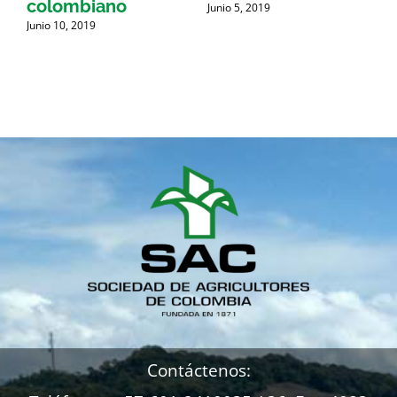
a
colombiano
Junio 5, 2019
J
d
Junio 10, 2019
Contáctenos: