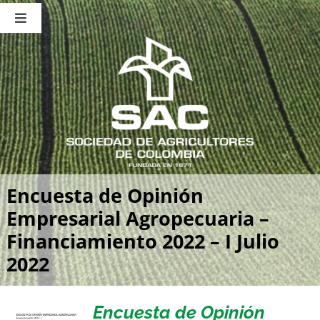
Saltar
al
Toggle
contenido
Navigation
Nosotros
Publicaciones
Sala de Prensa
Eventos
Encuesta de Opinión
Empresarial Agropecuaria –
Financiamiento 2022 – I Julio
2022
Encuesta de Opinión