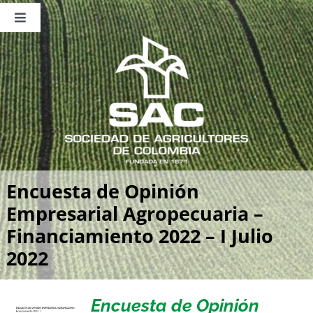
Saltar
al
Toggle
contenido
Navigation
Nosotros
Publicaciones
Sala de Prensa
Eventos
Encuesta de Opinión
Empresarial Agropecuaria –
Financiamiento 2022 – I Julio
2022
Encuesta de Opinión