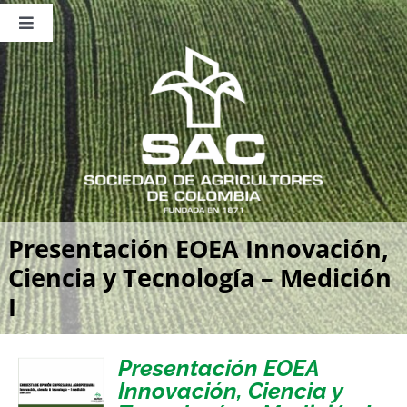
Saltar
al
Toggle
contenido
Navigation
Nosotros
Publicaciones
Sala de Prensa
Eventos
Presentación EOEA Innovación,
Ciencia y Tecnología – Medición
I
Presentación EOEA
Innovación, Ciencia y