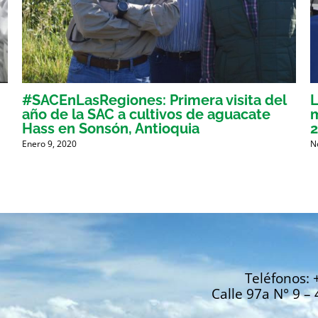
#SACEnLasRegiones: Primera visita del
L
año de la SAC a cultivos de aguacate
m
Hass en Sonsón, Antioquia
Enero 9, 2020
N
Teléfonos: 
Calle 97a N° 9 – 