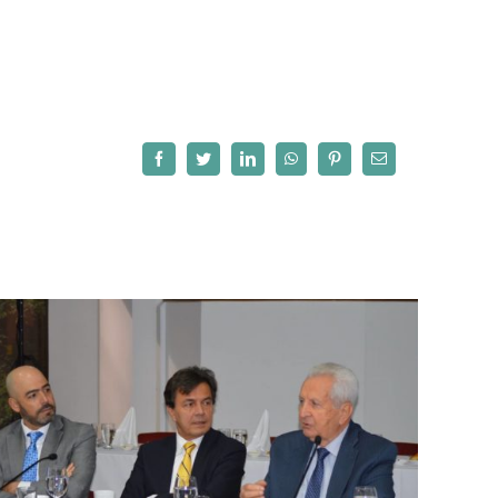
Facebook
Twitter
LinkedIn
WhatsApp
Pinterest
Correo
electrónico