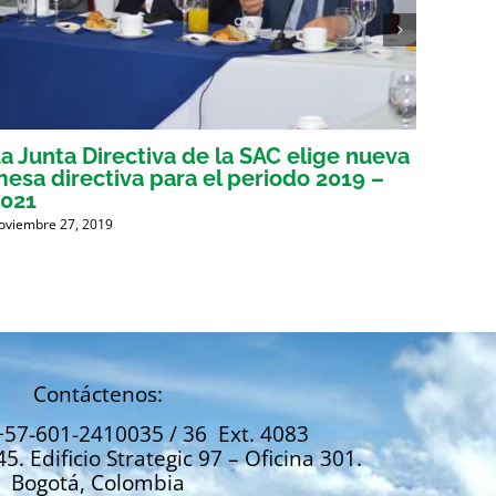
a Junta Directiva de la SAC elige nueva
La CA
esa directiva para el periodo 2019 –
coope
2021
trans
oviembre 27, 2019
Octubre 
Contáctenos:
+57-601-2410035 / 36 Ext. 4083
45. Edificio Strategic 97 – Oficina 301.
Bogotá, Colombia