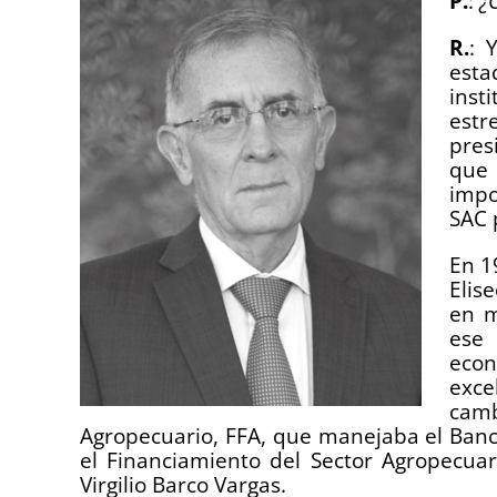
P.
:
¿
R.
: 
esta
ins
estr
pres
que
impo
SAC 
En 1
Elis
en m
ese 
econ
exce
cam
Agropecuario, FFA, que manejaba el Banc
el Financiamiento del Sector Agropecuar
Virgilio Barco Vargas.