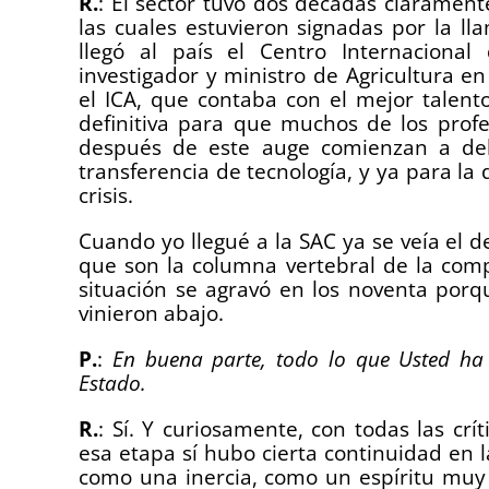
R.
: El sector tuvo dos décadas claramente 
las cuales estuvieron signadas por la 
llegó al país el Centro Internacional 
investigador y ministro de Agricultura 
el ICA, que contaba con el mejor talent
definitiva para que muchos de los profe
después de este auge comienzan a debil
transferencia de tecnología, y ya para la
crisis.
Cuando yo llegué a la SAC ya se veía el de
que son la columna vertebral de la compe
situación se agravó en los noventa porq
vinieron abajo.
P.
:
En buena parte, todo lo que Usted ha e
Estado.
R.
: Sí. Y curiosamente, con todas las crí
esa etapa sí hubo cierta continuidad en l
como una inercia, como un espíritu muy 