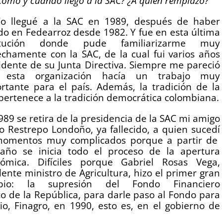
Cómo y cuándo llegó a la SAC? ¿A quién remplazó?
Yo llegué a la SAC en 1989, después de haber
do en Fedearroz desde 1982. Y fue en esta última
titución donde pude familiarizarme muy
echamente con la SAC, de la cual fui varios años
idente de su Junta Directiva. Siempre me pareció
 esta organización hacía un trabajo muy
rtante para el país. Además, la tradición de la
pertenece a la tradición democrática colombiana.
989 se retira de la presidencia de la SAC mi amigo
eo Restrepo Londoño, ya fallecido, a quien sucedí
omentos muy complicados porque a partir de
año se inicia todo el proceso de la apertura
ómica. Difíciles porque Gabriel Rosas Vega,
lente ministro de Agricultura, hizo el primer gran
bio: la supresión del Fondo Financiero
o de la República, para darle paso al Fondo para
io, Finagro, en 1990, esto es, en el gobierno de