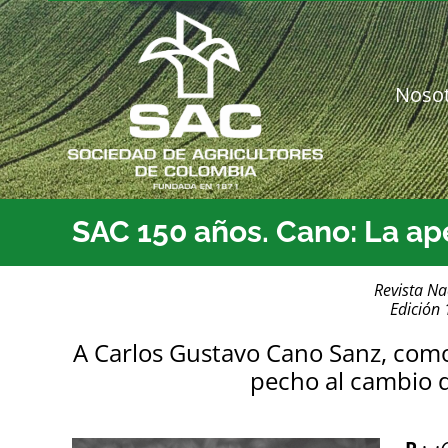
Saltar
al
contenido
Noso
SAC 150 años. Cano: La ap
Revista Na
Edición
A Carlos Gustavo Cano Sanz, como 
pecho al cambio d