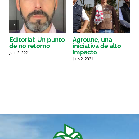
Editorial: Un punto
Agroune, una
P
e
de no retorno
iniciativa de alto
impacto
Julio 2, 2021
J
Julio 2, 2021