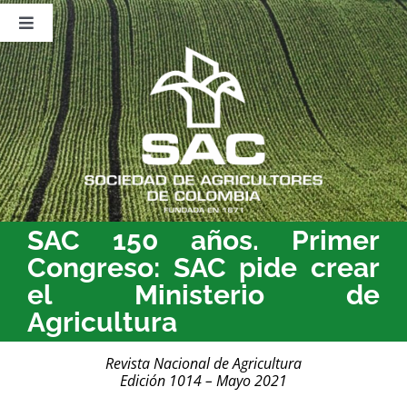
Saltar
al
Toggle
contenido
Navigation
Nosotros
Publicaciones
Sala de Prensa
Eventos
SAC 150 años. Primer
Congreso: SAC pide crear
el Ministerio de
Agricultura
Revista Nacional de Agricultura
Edición 1014 – Mayo 2021