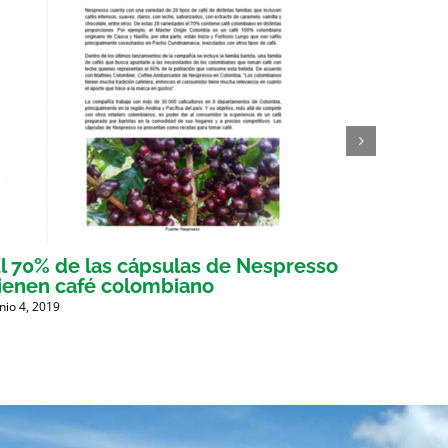
l 70% de las cápsulas de Nespresso
Gober
ienen café colombiano
busca
unio 4, 2019
Mayo 30,