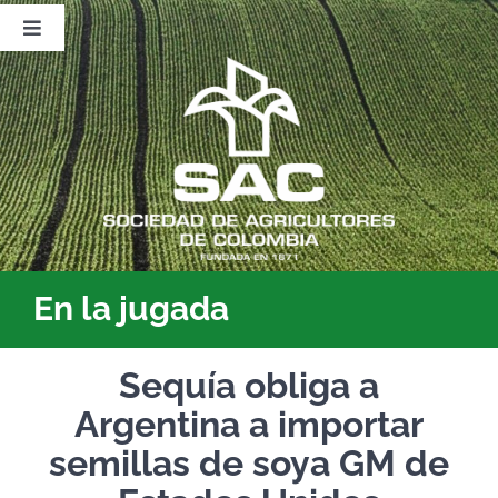
Saltar
al
Toggle
contenido
Navigation
Nosotros
Publicaciones
Sala de Prensa
Eventos
En la jugada
Sequía obliga a
Argentina a importar
semillas de soya GM de