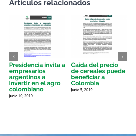
Artículos relacionados
Presidencia invita a
Caída del precio
E
empresarios
de cereales puede
argentinos a
beneficiar a
a
invertir en el agro
Colombia
a
colombiano
Junio 5, 2019
J
d
Junio 10, 2019