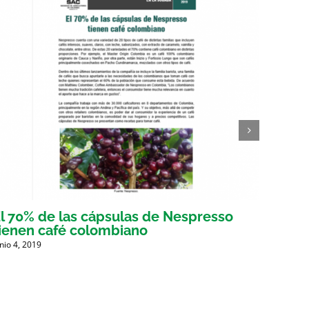
l 70% de las cápsulas de Nespresso
Gober
ienen café colombiano
busca
unio 4, 2019
Mayo 30,