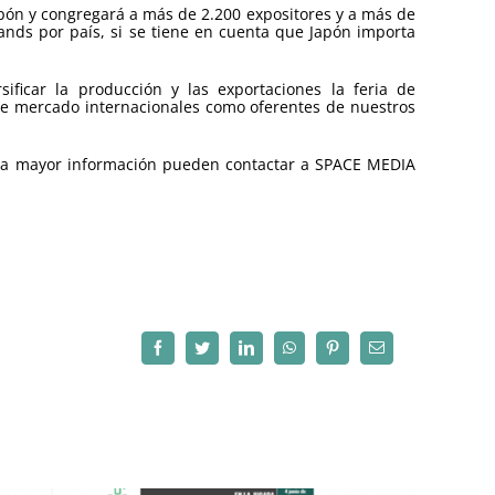
pón y congregará a más de 2.200 expositores y a más de
tands por país, si se tiene en cuenta que Japón importa
ficar la producción y las exportaciones la feria de
e mercado internacionales como oferentes de nuestros
para mayor información pueden contactar a SPACE MEDIA
Facebook
Twitter
LinkedIn
WhatsApp
Pinterest
Correo
electrónico