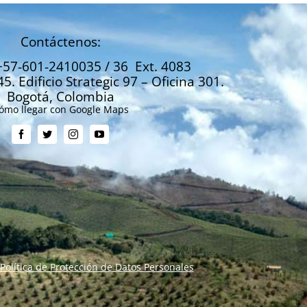
Contáctenos:
+57-601-2410035 / 36 Ext. 4083
45. Edificio Strategic 97 – Oficina 301.
Bogotá, Colombia
ómo llegar con Google Maps
Política de Protección de Datos Personales