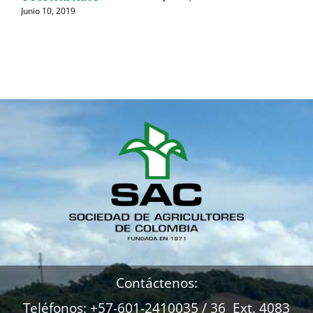
d
Junio 10, 2019
Contáctenos:
Teléfonos: +57-601-2410035 / 36 Ext. 4083