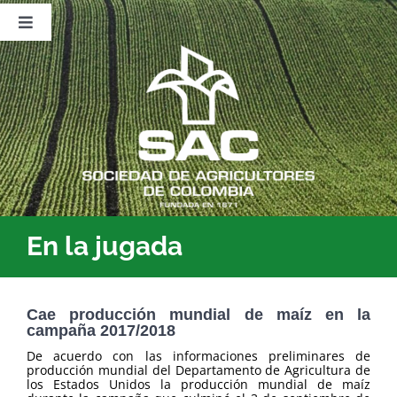
Saltar
al
Toggle
contenido
Navigation
Nosotros
Publicaciones
Sala de Prensa
Eventos
En la jugada
Cae producción mundial de maíz en la
campaña 2017/2018
De acuerdo con las informaciones preliminares de
producción mundial del Departamento de Agricultura de
los Estados Unidos la producción mundial de maíz