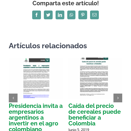
Comparta este artículo!
Facebook
Twitter
LinkedIn
WhatsApp
Pinterest
Correo
electrónico
Artículos relacionados
Presidencia invita a
Caída del precio
E
empresarios
de cereales puede
argentinos a
beneficiar a
a
invertir en el agro
Colombia
a
colombiano
Junio 5, 2019
J