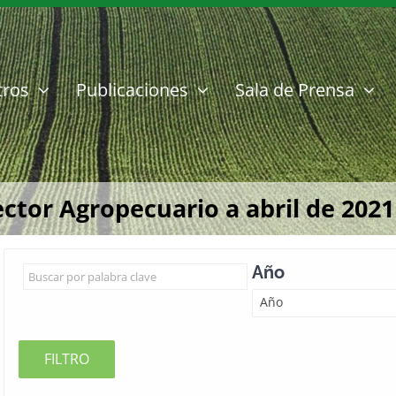
tros
Publicaciones
Sala de Prensa
ector Agropecuario a abril de 2021
Año
Año
FILTRO