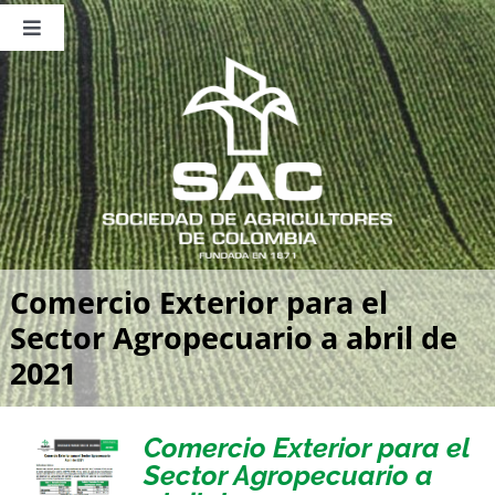
Saltar
al
Toggle
contenido
Navigation
Nosotros
Publicaciones
Sala de Prensa
Eventos
Comercio Exterior para el
Sector Agropecuario a abril de
2021
Comercio Exterior para el
Sector Agropecuario a