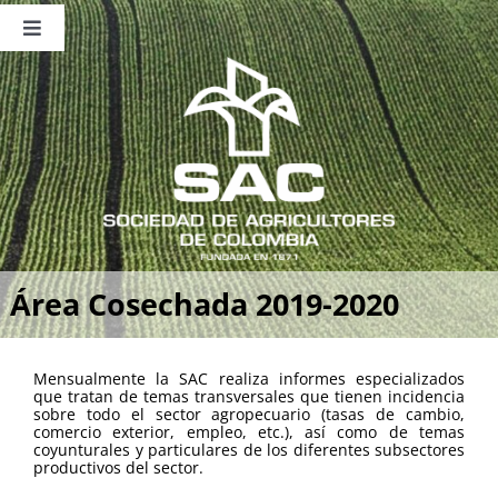
Saltar
al
Toggle
contenido
Navigation
Nosotros
Publicaciones
Sala de Prensa
Eventos
Área Cosechada 2019-2020
Mensualmente la SAC realiza informes especializados
que tratan de temas transversales que tienen incidencia
sobre todo el sector agropecuario (tasas de cambio,
comercio exterior, empleo, etc.), así como de temas
coyunturales y particulares de los diferentes subsectores
productivos del sector.