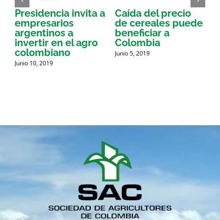
Presidencia invita a
Caída del precio
E
empresarios
de cereales puede
argentinos a
beneficiar a
a
invertir en el agro
Colombia
a
colombiano
Junio 5, 2019
J
d
Junio 10, 2019