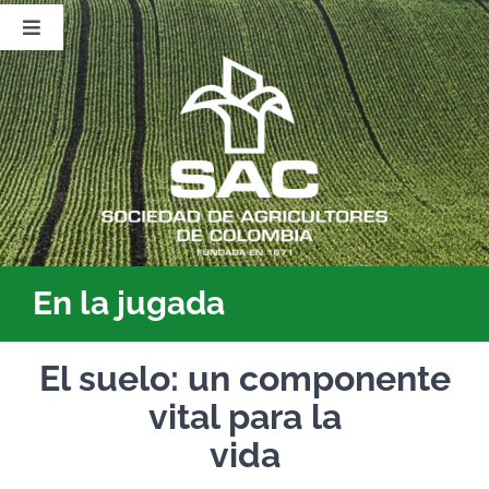
Saltar
al
Toggle
contenido
Navigation
Nosotros
Publicaciones
Sala de Prensa
Eventos
En la jugada
El suelo: un componente
vital para la
vida