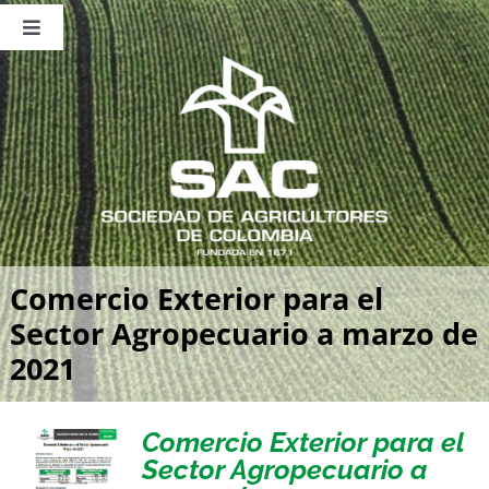
Saltar
al
Toggle
contenido
Navigation
Nosotros
Publicaciones
Sala de Prensa
Eventos
Comercio Exterior para el
Sector Agropecuario a marzo de
2021
Comercio Exterior para el
Sector Agropecuario a