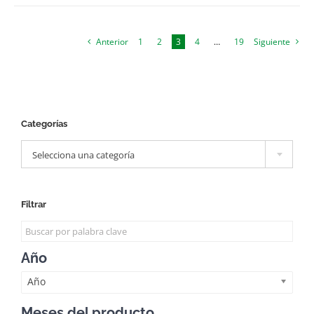
Anterior
1
2
3
4
…
19
Siguiente
Categorías

Selecciona una categoría
Filtrar
Año
Año
Meses del producto