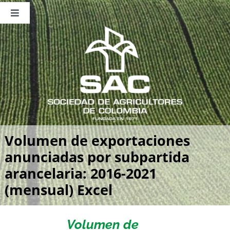
Saltar
al
Toggle
contenido
Navigation
Nosotros
Publicaciones
Sala de Prensa
Eventos
Volumen de exportaciones
anunciadas por subpartida
arancelaria: 2016-2021
(mensual) Excel
Volumen de