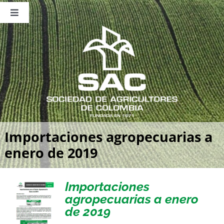
Saltar
al
Toggle
contenido
Navigation
Nosotros
Publicaciones
Sala de Prensa
Eventos
Importaciones agropecuarias a
enero de 2019
Importaciones
agropecuarias a enero
de 2019