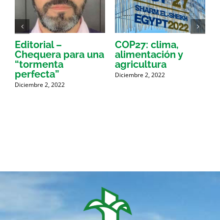
Editorial –
COP27: clima,
Chequera para una
alimentación y
“tormenta
agricultura
A
perfecta”
d
Diciembre 2, 2022
e
Diciembre 2, 2022
d
D