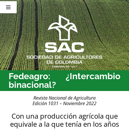
Saltar
al
Toggle
contenido
Navigation
Nosotros
Publicaciones
Sala de Prensa
Eventos
Fedeagro: ¿Intercambio
binacional?
Revista Nacional de Agricultura
Edición 1031 – Noviembre 2022
Con una producción agrícola que
equivale a la que tenía en los años