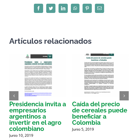
Facebook
Twitter
LinkedIn
WhatsApp
Pinterest
Correo
electrónico
Artículos relacionados
Presidencia invita a
Caída del precio
E
empresarios
de cereales puede
argentinos a
beneficiar a
a
invertir en el agro
Colombia
a
colombiano
Junio 5, 2019
J
d
Junio 10, 2019