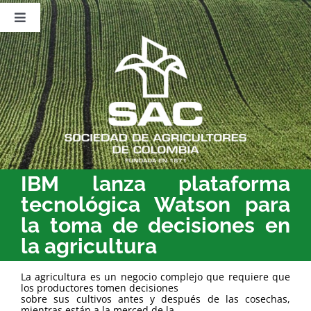
Saltar
al
Toggle
contenido
Navigation
Nosotros
Publicaciones
Sala de Prensa
Eventos
IBM lanza plataforma
tecnológica Watson para
la toma de decisiones en
la agricultura
La agricultura es un negocio complejo que requiere que
los productores tomen decisiones
sobre sus cultivos antes y después de las cosechas,
mientras están a la merced de la