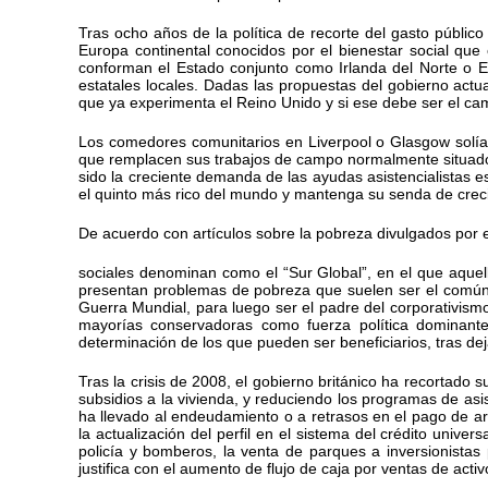
Tras ocho años de la política de recorte del gasto públic
Europa continental conocidos por el bienestar social que
conforman el Estado conjunto como Irlanda del Norte o Es
estatales locales. Dadas las propuestas del gobierno act
que ya experimenta el Reino Unido y si ese debe ser el ca
Los comedores comunitarios en Liverpool o Glasgow solían 
que remplacen sus trabajos de campo normalmente situados
sido la creciente demanda de las ayudas asistencialistas e
el quinto más rico del mundo y mantenga su senda de crec
De acuerdo con artículos sobre la pobreza divulgados por e
sociales denominan como el “Sur Global”, en el que aquel
presentan problemas de pobreza que suelen ser el común 
Guerra Mundial, para luego ser el padre del corporativismo
mayorías conservadoras como fuerza política dominante
determinación de los que pueden ser beneficiarios, tras d
Tras la crisis de 2008, el gobierno británico ha recortad
subsidios a la vivienda, y reduciendo los programas de asis
ha llevado al endeudamiento o a retrasos en el pago de ar
la actualización del perfil en el sistema del crédito unive
policía y bomberos, la venta de parques a inversionistas 
justifica con el aumento de flujo de caja por ventas de activ