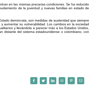
ntran en las mismas precarias condiciones. Se ha reducido
deudamiento de la juventud y nuevas familias en estado de
er Estado demócrata, son medidas de austeridad que siempre
bre y aumentar su vulnerabilidad. Los cambios en la sociedad
ualitarios y llevándola a parecer más a los Estados Unidos,
tan distante del sistema estadounidense o colombiano, con
Facebook
Twitter
LinkedIn
WhatsApp
Pinterest
Correo
electrónico