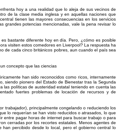
enfrenta hoy a una realidad que lo aleja de sus vecinos de
ntro de la clase media inglesa y en aquellas naciones que
central tienen las mayores consecuencias en los servicios
as grandes potencias mencionadas, vale la pena revisar lo
e es bastante diferente hoy en día. Pero, ¿cómo es posible
ora visiten estos comedores en Liverpool? La respuesta ha
uno de cada cinco británicos pobres, aun cuando el país sea
n un concepto que las ciencias
tóricamente han sido reconocidos como ricos, internamente
, siendo pionero del Estado de Bienestar tras la Segunda
 las políticas de austeridad estatal teniendo en cuenta las
sentado fuertes problemas de locación de recursos y de
or trabajador), principalmente congelando o reduciendo los
 que lo requerían se han visto reducidos o atrasados, lo que
r entre pagar horas de internet para buscar trabajo o para
fueron cerradas por los recortes estatales. Menos agentes de
 han percibido desde lo local, pero el gobierno central lo