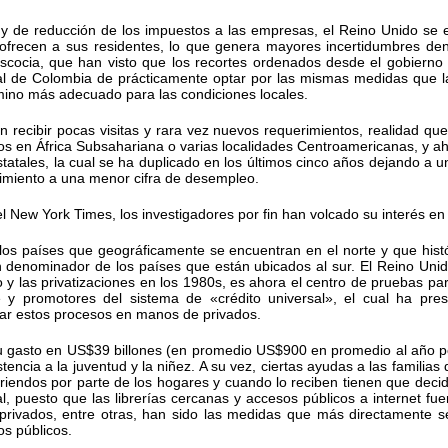
o y de reducción de los impuestos a las empresas, el Reino Unido se 
 ofrecen a sus residentes, lo que genera mayores incertidumbres de
cocia, que han visto que los recortes ordenados desde el gobierno 
ual de Colombia de prácticamente optar por las mismas medidas que l
mino más adecuado para las condiciones locales.
recibir pocas visitas y rara vez nuevos requerimientos, realidad qu
 en África Subsahariana o varias localidades Centroamericanas, y ah
statales, la cual se ha duplicado en los últimos cinco años dejando a 
imiento a una menor cifra de desempleo.
l New York Times, los investigadores por fin han volcado su interés e
los países que geográficamente se encuentran en el norte y que his
denominador de los países que están ubicados al sur. El Reino Unido
 y las privatizaciones en los 1980s, es ahora el centro de pruebas para
 y promotores del sistema de «crédito universal», el cual ha pre
ejar estos procesos en manos de privados.
o su gasto en US$39 billones (en promedio US$900 en promedio al año p
tencia a la juventud y la niñez. A su vez, ciertas ayudas a las familias
riendos por parte de los hogares y cuando lo reciben tienen que decidi
rsal, puesto que las librerías cercanas y accesos públicos a internet 
privados, entre otras, han sido las medidas que más directamente se
os públicos.