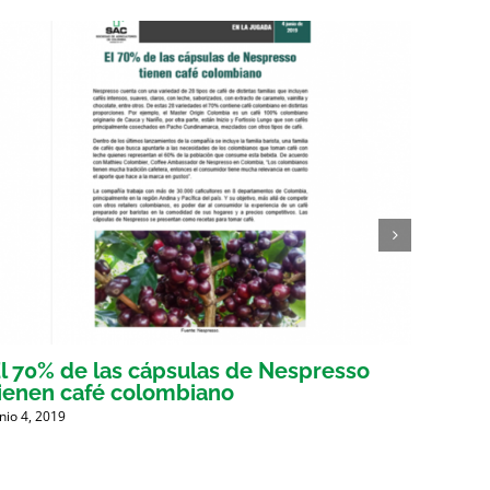
l 70% de las cápsulas de Nespresso
Gober
ienen café colombiano
busca
unio 4, 2019
Mayo 30,