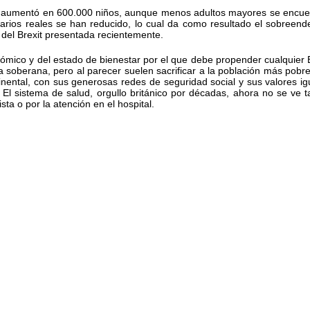
za aumentó en 600.000 niños, aunque menos adultos mayores se encue
arios reales se han reducido, lo cual da como resultado el sobreen
 del Brexit presentada recientemente.
económico y del estado de bienestar por el que debe propender cualqui
euda soberana, pero al parecer suelen sacrificar a la población más po
tinental, con sus generosas redes de seguridad social y sus valores ig
l sistema de salud, orgullo británico por décadas, ahora no se ve 
ta o por la atención en el hospital.