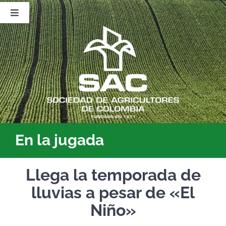
Saltar
al
Toggle
contenido
Navigation
Nosotros
Publicaciones
Sala de Prensa
Eventos
En la jugada
Llega la temporada de
lluvias a pesar de «El
Niño»