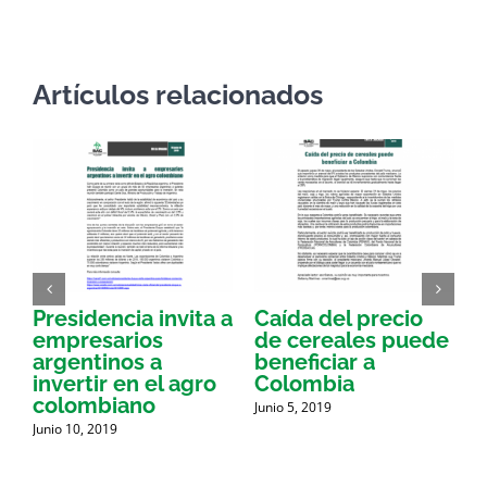
electrónico
Artículos relacionados
Presidencia invita a
Caída del precio
E
empresarios
de cereales puede
argentinos a
beneficiar a
a
invertir en el agro
Colombia
a
colombiano
Junio 5, 2019
J
d
Junio 10, 2019