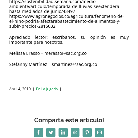
https://sostenibilidad.semana.com/medio-
ambiente/articulo/temporada-de-lluvias-seextendera-
hasta-mediados-de-junio/43497
https://www.agronegocios.co/agricultura/fenomeno-de-
el-nino-podria-afectarabastecimiento-de-alimentos-y-
subir-precios-2815032
Apreciado lector: escríbanos, su opinión es muy
importante para nosotros.
Melissa Erasso – merasso@sac.org.co
Stefanny Martínez – smartinez@sac.org.co
Abril 4, 2019
|
En La Jugada
|
Comparta este artículo!
Facebook
Twitter
LinkedIn
WhatsApp
Pinterest
Correo