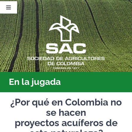
Saltar
al
Toggle
contenido
Navigation
Nosotros
Publicaciones
Sala de Prensa
Eventos
En la jugada
¿Por qué en Colombia no
se hacen
proyectos acuíferos de