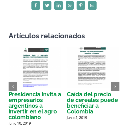
Facebook
Twitter
LinkedIn
WhatsApp
Pinterest
Correo
electrónico
Artículos relacionados
Presidencia invita a
Caída del precio
E
empresarios
de cereales puede
argentinos a
beneficiar a
a
invertir en el agro
Colombia
a
colombiano
Junio 5, 2019
J
d
Junio 10, 2019