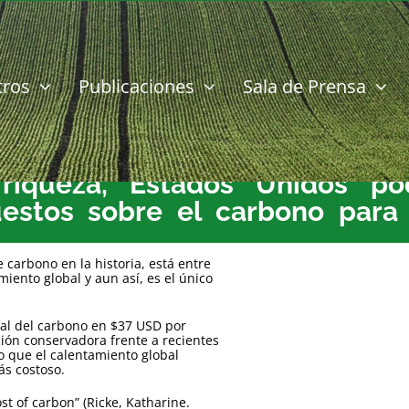
tros
Publicaciones
Sala de Prensa
iqueza, Estados Unidos pod
stos sobre el carbono para 
carbono en la historia, está entre
miento global y aun así, es el único
ral del carbono en $37 USD por
ión conservadora frente a recientes
o que el calentamiento global
ás costoso.
ost of carbon” (Ricke, Katharine.