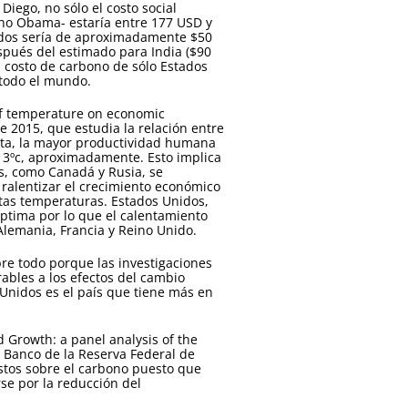
Diego, no sólo el costo social
rno Obama- estaría entre 177 USD y
idos sería de aproximadamente $50
spués del estimado para India ($90
 costo de carbono de sólo Estados
 todo el mundo.
 of temperature on economic
e 2015, que estudia la relación entre
pita, la mayor productividad humana
13ºc, aproximadamente. Esto implica
, como Canadá y Rusia, se
ralentizar el crecimiento económico
ltas temperaturas. Estados Unidos,
ptima por lo que el calentamiento
Alemania, Francia y Reino Unido.
bre todo porque las investigaciones
ables a los efectos del cambio
 Unidos es el país que tiene más en
 Growth: a panel analysis of the
l Banco de la Reserva Federal de
tos sobre el carbono puesto que
se por la reducción del