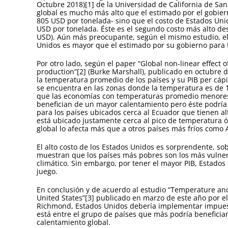
Octubre 2018)[1] de la Universidad de California de San 
global es mucho más alto que el estimado por el gobie
805 USD por tonelada- sino que el costo de Estados Un
USD por tonelada. Éste es el segundo costo más alto de
USD). Aún más preocupante, según el mismo estudio, el
Unidos es mayor que el estimado por su gobierno para
Por otro lado, según el paper “Global non-linear effect
production”[2] (Burke Marshall), publicado en octubre d
la temperatura promedio de los países y su PIB per cá
se encuentra en las zonas donde la temperatura es de 
que las economías con temperaturas promedio menores
benefician de un mayor calentamiento pero éste podría 
para los países ubicados cerca al Ecuador que tienen a
está ubicado justamente cerca al pico de temperatura ó
global lo afecta más que a otros países más fríos como 
El alto costo de los Estados Unidos es sorprendente, so
muestran que los países más pobres son los más vulner
climático. Sin embargo, por tener el mayor PIB, Estados
juego.
En conclusión y de acuerdo al estudio “Temperature and
United States”[3] publicado en marzo de este año por e
Richmond, Estados Unidos debería implementar impues
está entre el grupo de países que más podría beneficiar
calentamiento global.