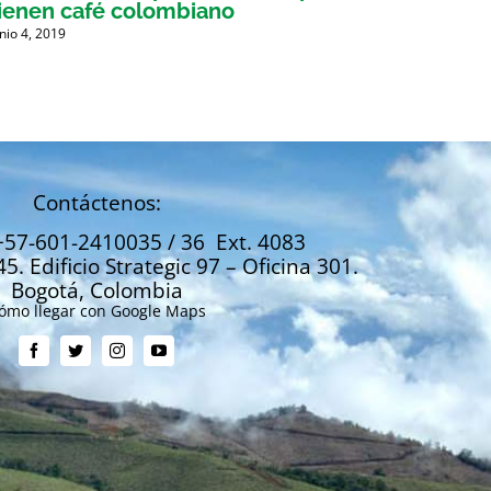
ienen café colombiano
busca
unio 4, 2019
Mayo 30,
Contáctenos:
+57-601-2410035 / 36 Ext. 4083
45. Edificio Strategic 97 – Oficina 301.
Bogotá, Colombia
ómo llegar con Google Maps