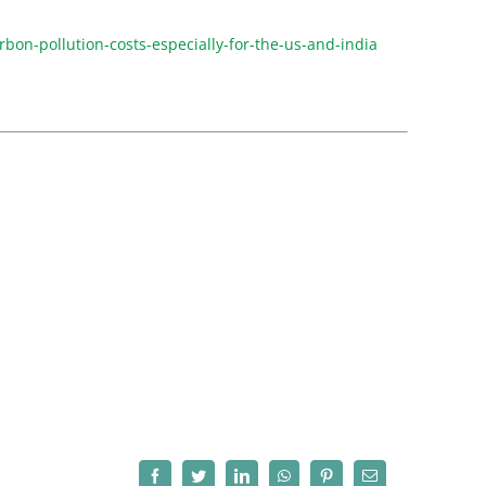
on-pollution-costs-especially-for-the-us-and-india
Facebook
Twitter
LinkedIn
WhatsApp
Pinterest
Correo