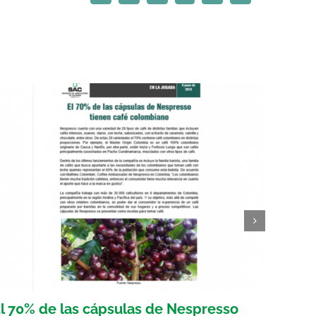
electrónico
l 70% de las cápsulas de Nespresso
Gober