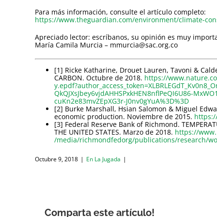
Para más información, consulte el artículo completo:
https://www.theguardian.com/environment/climate-conse
Apreciado lector: escríbanos, su opinión es muy import
María Camila Murcia – mmurcia@sac.org.co
[1] Ricke Katharine, Drouet Lauren, Tavoni & Ca
CARBON. Octubre de 2018.
https://www.nature.co
y.epdf?author_access_token=XLBRLEGdT_Kv0n8_
QkQJXsJbey6vjdAHHSPxkHEN8nflPeQI6U86-MxWO
cuKn2e83mvZEpXG3r-J0nv0gYuA%3D%3D
[2] Burke Marshall, Hsian Salomon & Miguel Edwar
economic production. Noviembre de 2015.
https:
[3] Federal Reserve Bank of Richmond. TEMPER
THE UNITED STATES. Marzo de 2018.
https://www.
/media/richmondfedorg/publications/research/w
Octubre 9, 2018
|
En La Jugada
|
Comparta este artículo!