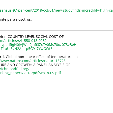
nsus-97-per-cent/2018/oct/01/new-studyfinds-incredibly-high-carb
ante para nosotros.
ldeira. COUNTRY LEVEL SOCIAL COST OF
m/articles/s41558-018-0282-
OnvpedRgN0jAjWel9jnR3ZoTv0Ms70oz073vBeH
1T1uUiSvN2A-srp5G9s7YwGWt6-
d. Global non-linear effect of temperature on
//www.nature.com/articles/nature15725
ATURE AND GROWTH: A PANEL ANALYSIS OF
richmondfed.org/-
orking_papers/2018/pdf/wp18-09.pdf