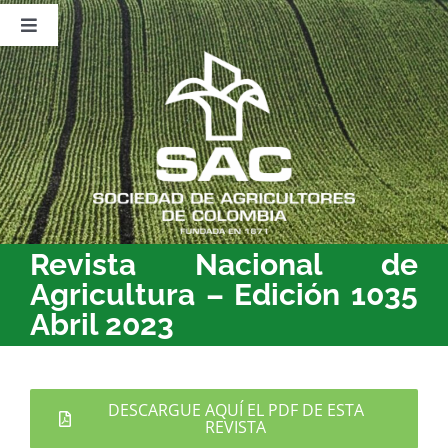
Saltar
al
Toggle
contenido
Navigation
Nosotros
Publicaciones
Sala de Prensa
Eventos
Revista Nacional de
Agricultura – Edición 1035
Abril 2023
DESCARGUE AQUÍ EL PDF DE ESTA
REVISTA