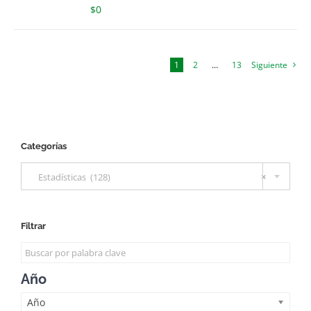
$
0
1
2
…
13
Siguiente
Categorías

Estadísticas (128)
×
Filtrar
Año
Año