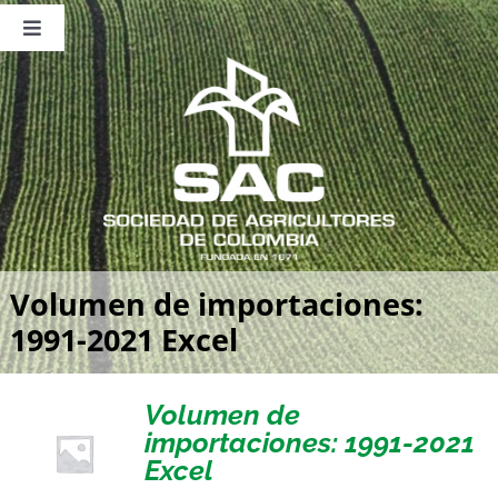
Saltar
al
Toggle
contenido
Navigation
Nosotros
Publicaciones
Sala de Prensa
Eventos
Volumen de importaciones:
1991-2021 Excel
Volumen de
importaciones: 1991-2021
Excel