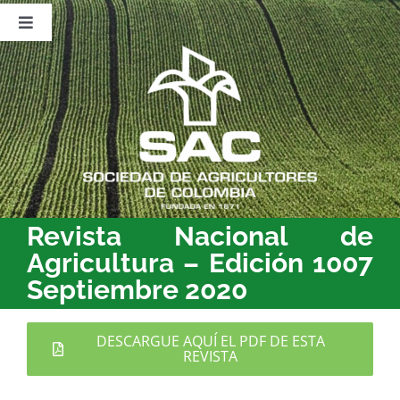
Saltar
al
Toggle
Navigation
Nosotros
contenido
Publicaciones
Sala de Prensa
Eventos
Revista Nacional de
Agricultura – Edición 1007
Septiembre 2020
DESCARGUE AQUÍ EL PDF DE ESTA
REVISTA