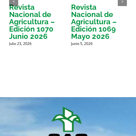
Revista
Revista
Nacional de
Nacional de
Agricultura –
Agricultura –
Edición 1070
Edición 1069
Junio 2026
Mayo 2026
Julio 23, 2026
Junio 5, 2026
M