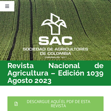
Saltar
al
Toggle
contenido
Navigation
Nosotros
Publicaciones
Sala de Prensa
Eventos
Revista Nacional de
Agricultura – Edición 1039
Agosto 2023
DESCARGUE AQUÍ EL PDF DE ESTA
REVISTA