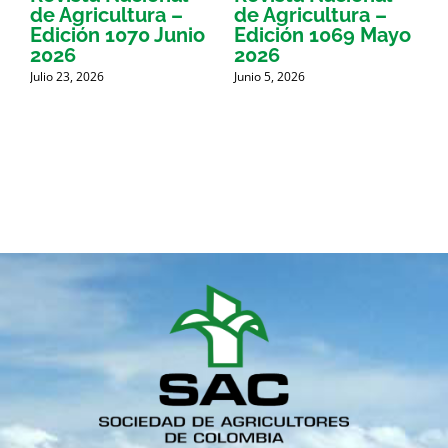
de Agricultura –
de Agricultura –
d
Edición 1070 Junio
Edición 1069 Mayo
E
2026
2026
Julio 23, 2026
Junio 5, 2026
M