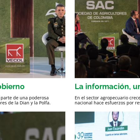
obierno
La información, u
e parte de una poderosa
En el sector agropecuario crece
es de la Dian y la Polfa.
nacional hace esfuerzos por r