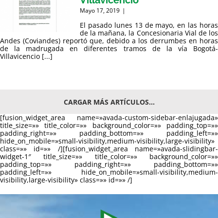
Villavicencio
Mayo 17, 2019
|
El pasado lunes 13 de mayo, en las horas
de la mañana, la Concesionaria Vial de los
Andes (Coviandes) reportó que, debido a los derrumbes en horas
de la madrugada en diferentes tramos de la vía Bogotá-
Villavicencio [...]
CARGAR MÁS ARTÍCULOS...
[fusion_widget_area name=»avada-custom-sidebar-enlajugada»
title_size=»» title_color=»» background_color=»» padding_top=»»
padding_right=»» padding_bottom=»» padding_left=»»
hide_on_mobile=»small-visibility,medium-visibility,large-visibility»
class=»» id=»» /][fusion_widget_area name=»avada-slidingbar-
widget-1″ title_size=»» title_color=»» background_color=»»
padding_top=»» padding_right=»» padding_bottom=»»
padding_left=»» hide_on_mobile=»small-visibility,medium-
visibility,large-visibility» class=»» id=»» /]